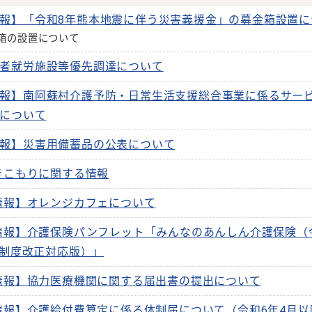
報】「令和8年熊本地震に伴う災害義援金」の募金箱設置に
箱の設置について
者就労施設等優先調達について
報】南阿蘇村介護予防・日常生活支援総合事業に係るサー
について
報】災害用備蓄品の公表について
きこもりに関する情報
情報】オレンジカフェについて
情報】介護保険パンフレット「みんなのあんしん介護保険（
月制度改正対応版）」
情報】協力医療機関に関する届出書の提出について
情報】介護給付費算定に係る体制届について（令和6年4月以