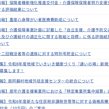
情報】保険者機能強化推進交付金・介護保険保険者努力支援
ける評価結果について
情報】重度心身障がい者医療費助成について
情報】介護保険事業計画に記載した「自立支援、介護予防又
止及び介護給付の適正化に関する取組と目標」に係る評価結
ついて
十二回戦没者等の遺族に対する特別弔慰金について
集】令和8年度地域でいきいき健康づくり『通いの場』新規
募集します！
報】南阿蘇村地域包括支援センターの統合について
情報】居宅介護支援事業所における「特定事業所集中減算」
報】令和6年度新たな住民税非課税世帯等に対する価格高騰
付金（10万円）のご案内