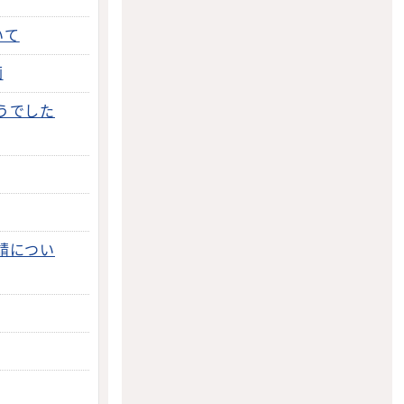
いて
画
うでした
請につい