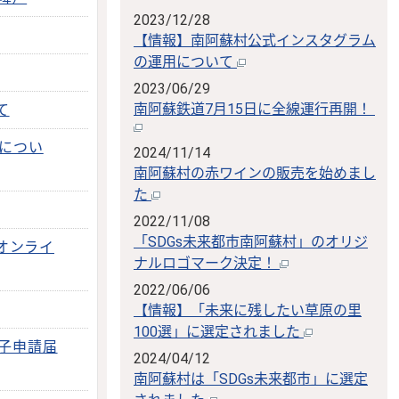
2023/12/28
【情報】南阿蘇村公式インスタグラム
の運用について
2023/06/29
南阿蘇鉄道7月15日に全線運行再開！
て
行につい
2024/11/14
南阿蘇村の赤ワインの販売を始めまし
た
2022/11/08
「SDGs未来都市南阿蘇村」のオリジ
オンライ
ナルロゴマーク決定！
2022/06/06
【情報】「未来に残したい草原の里
100選」に選定されました
電子申請届
2024/04/12
南阿蘇村は「SDGs未来都市」に選定