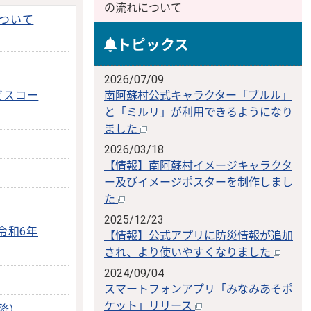
の流れについて
ついて
トピックス
2026/07/09
ビスコー
南阿蘇村公式キャラクター「ブルル」
と「ミルリ」が利用できるようになり
ました
2026/03/18
【情報】南阿蘇村イメージキャラクタ
ー及びイメージポスターを制作しまし
た
2025/12/23
令和6年
【情報】公式アプリに防災情報が追加
され、より使いやすくなりました
2024/09/04
スマートフォンアプリ「みなみあそポ
ケット」リリース
降）