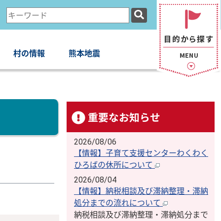
検
索
キ
ー
村の情報
熊本地震
ワ
ー
ド
重要なお知らせ
2026/08/06
【情報】子育て支援センターわくわく
ひろばの休所について
2026/08/04
【情報】納税相談及び滞納整理・滞納
処分までの流れについて
納税相談及び滞納整理・滞納処分まで