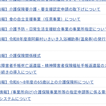
情報】介護保険要介護・要支援認定申請の取下げについて
情報】食の自立支援事業（任意事業）について
情報】介護予防・日常生活支援総合事業の事業所指定につい
情報】令和8年度南阿蘇村いきいき入浴補助券(温泉券)の発
情報】介護保険関係様式
体障害者手帳死亡返還届・精神障害者保険福祉手帳返還届の
手続きの導入について
情報】令和6～8年度の65歳以上の介護保険料について
情報】(事業所向け)介護保険事業所等の指定申請等に係る
システムについて