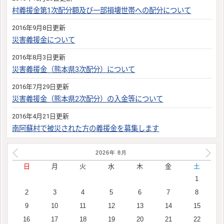
村義援金第1次配分額及び一部損壊世帯への配分について
2016年9月8日更新
災害義援金について
2016年8月3日更新
災害義援金（熊本県3次配分）について
2016年7月29日更新
災害義援金（熊本県2次配分）の入金等について
2016年4月21日更新
南阿蘇村で被災された方の義援金を募集します
2026年
8
月
日
月
火
水
木
金
土
1
2
3
4
5
6
7
8
9
10
11
12
13
14
15
16
17
18
19
20
21
22