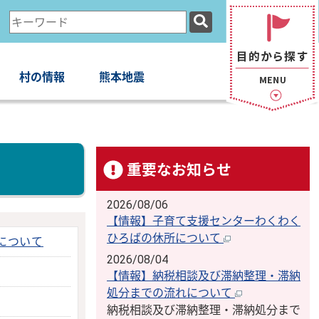
検
索
キ
ー
村の情報
熊本地震
ワ
ー
ド
重要なお知らせ
2026/08/06
【情報】子育て支援センターわくわく
ひろばの休所について
について
2026/08/04
【情報】納税相談及び滞納整理・滞納
処分までの流れについて
納税相談及び滞納整理・滞納処分まで