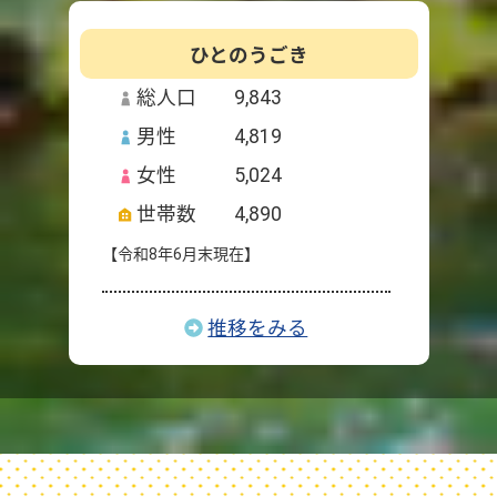
ひとのうごき
総人口
9,843
男性
4,819
女性
5,024
世帯数
4,890
【令和8年6月末現在】
推移をみる