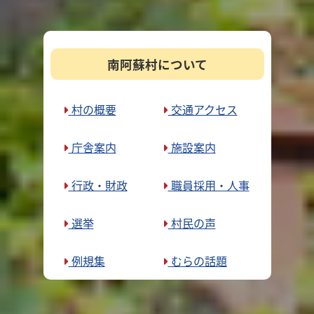
南阿蘇村について
村の概要
交通アクセス
庁舎案内
施設案内
行政・財政
職員採用・人事
選挙
村民の声
例規集
むらの話題