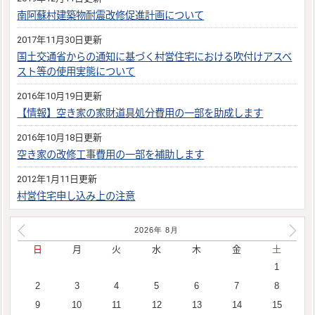
南阿蘇村建築物耐震改修促進計画について
2017年11月30日更新
国土交通省からの通知に基づく村営住宅における吹付けアスベ
スト等の使用実態について
2016年10月19日更新
【情報】空き家の家財道具処分費用の一部を助成します
2016年10月18日更新
空き家の改修工事費用の一部を補助します
2012年1月11日更新
村営住宅申し込み上の注意
2026年
8
月
日
月
火
水
木
金
土
1
2
3
4
5
6
7
8
9
10
11
12
13
14
15