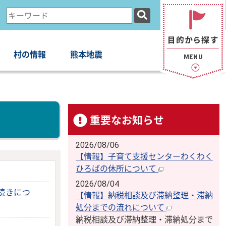
検
索
キ
ー
村の情報
熊本地震
ワ
ー
ド
重要なお知らせ
2026/08/06
【情報】子育て支援センターわくわく
ひろばの休所について
2026/08/04
続きにつ
【情報】納税相談及び滞納整理・滞納
処分までの流れについて
納税相談及び滞納整理・滞納処分まで