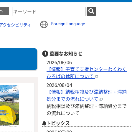
検
へ
索
キ
Foreign Language
アクセシビリティ
ー
ワ
ー
ド
重要なお知らせ
2026/08/06
【情報】子育て支援センターわくわく
ひろばの休所について
2026/08/04
【情報】納税相談及び滞納整理・滞納
処分までの流れについて
納税相談及び滞納整理・滞納処分まで
の流れについて
トピックス