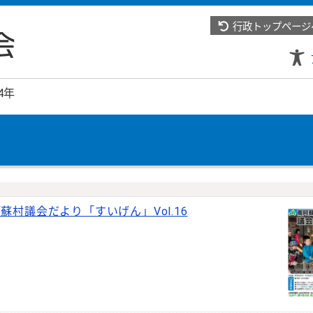
行政トップページ
4年
蘇村議会だより「すいげん」Vol.16