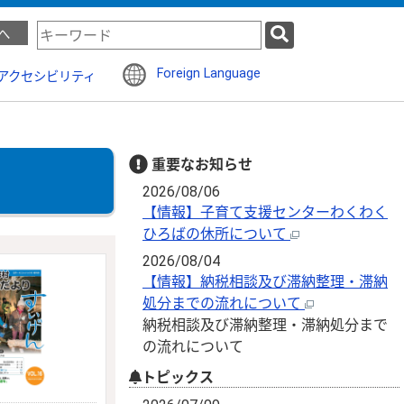
検
へ
索
キ
Foreign Language
アクセシビリティ
ー
ワ
ー
ド
重要なお知らせ
2026/08/06
【情報】子育て支援センターわくわく
ひろばの休所について
2026/08/04
【情報】納税相談及び滞納整理・滞納
処分までの流れについて
納税相談及び滞納整理・滞納処分まで
の流れについて
トピックス