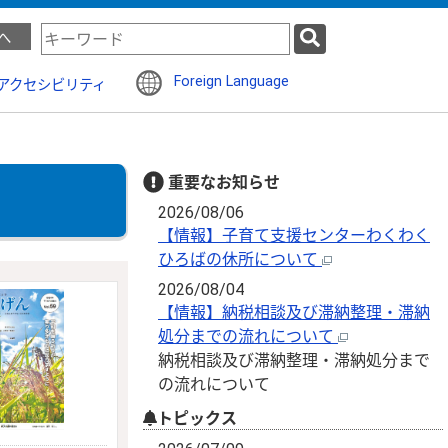
検
へ
索
キ
Foreign Language
アクセシビリティ
ー
ワ
ー
ド
重要なお知らせ
2026/08/06
【情報】子育て支援センターわくわく
ひろばの休所について
2026/08/04
【情報】納税相談及び滞納整理・滞納
処分までの流れについて
納税相談及び滞納整理・滞納処分まで
の流れについて
トピックス