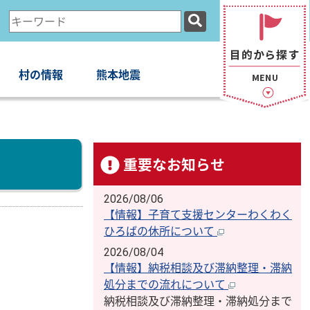
検
索
キ
ー
村の情報
熊本地震
ワ
ー
ド
重要なお知らせ
2026/08/06
【情報】子育て支援センターわくわく
ひろばの休所について
2026/08/04
【情報】納税相談及び滞納整理・滞納
処分までの流れについて
納税相談及び滞納整理・滞納処分まで