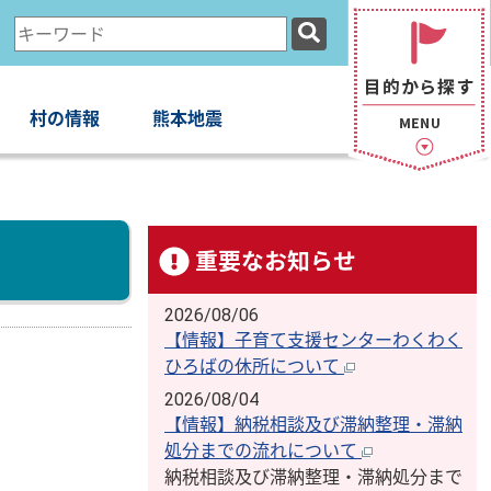
検
索
キ
ー
村の情報
熊本地震
ワ
ー
ド
重要なお知らせ
2026/08/06
【情報】子育て支援センターわくわく
ひろばの休所について
2026/08/04
【情報】納税相談及び滞納整理・滞納
処分までの流れについて
納税相談及び滞納整理・滞納処分まで