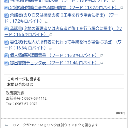
宅地復旧補助金交付請求書 （ワード：18.9キロバイト）
宅地復旧補助金変更承認申請書 （ワード：18.2キロバイト）
承諾書(のり面又は擁壁の復旧工事を行う場合に提出) （ワー
ド：17.2キロバイト）
承諾書(宅地の管理者又は占有者が施工を行う場合に提出) （ワ
ード：16.5キロバイト）
委任状(代理人が所有者に代わって手続を行う場合に提出) （ワ
ード：16.6キロバイト）
個人情報確認同意書 （ワード：16.3キロバイト）
提出書類チェック表 （ワード：21.4キロバイト）
このページに関する
お問い合わせは
政策観光課
電話番号：0967-67-1112
Fax：0967-67-2073
（ID:30）
このマークがついているリンクは別ウインドウで開きます