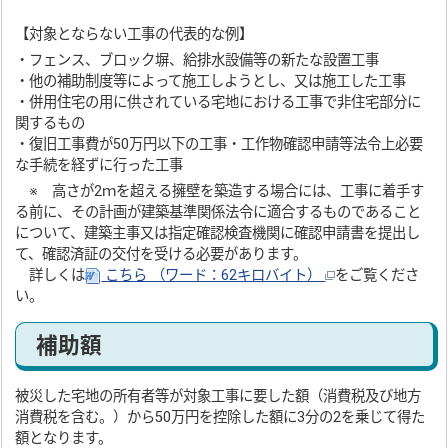
【対象とならない工事の代表的な例】
・フェンス、ブロック塀、給排水設備等の新たな設置工事
・他の補助制度等によって施工しようとし、又は施工した工事
・併用住宅の用に供されている宅地における工事で非住宅部分に
関するもの
・復旧工事費が50万円以下の工事・工作物確認申請等法令上必要
な手続を経ずに行った工事
※ 高さが2ｍを超える擁壁を築造する場合には、工事に着手す
る前に、その計画が建築基準関係法令に適合するものであること
について、建築主事又は指定確認検査機関に確認申請書を提出し
て、確認済証の交付を受ける必要があります。
詳しくは
こちら （ワード：62キロバイト）
をご覧くださ
い。
補助額
被災した宅地の所有者等が対象工事に要した額（消費税及び地方
消費税を含む。）から50万円を控除した額に3分の2を乗じて得た
額となります。