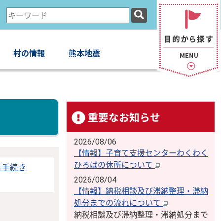
検
索
キ
ー
村の情報
熊本地震
ワ
ー
ド
重要なお知らせ
2026/08/06
【情報】子育て支援センターわくわく
ひろばの休所について
告手続き
2026/08/04
【情報】納税相談及び滞納整理・滞納
処分までの流れについて
納税相談及び滞納整理・滞納処分まで