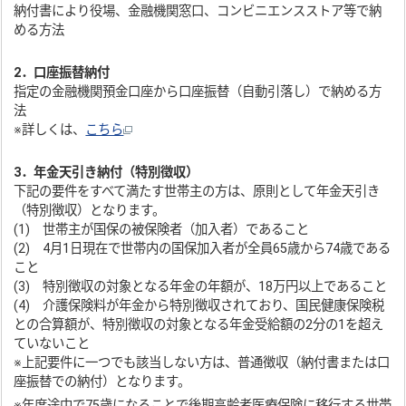
納付書により役場、金融機関窓口、コンビニエンスストア等で納
める方法
2．口座振替納付
指定の金融機関預金口座から口座振替（自動引落し）で納める方
法
※詳しくは、
こちら
3．年金天引き納付（特別徴収）
下記の要件をすべて満たす世帯主の方は、原則として年金天引き
（特別徴収）となります。
(1) 世帯主が国保の被保険者（加入者）であること
(2) 4月1日現在で世帯内の国保加入者が全員65歳から74歳である
こと
(3) 特別徴収の対象となる年金の年額が、18万円以上であること
(4) 介護保険料が年金から特別徴収されており、国民健康保険税
との合算額が、特別徴収の対象となる年金受給額の2分の1を超え
ていないこと
※上記要件に一つでも該当しない方は、普通徴収（納付書または口
座振替での納付）となります。
※年度途中で75歳になることで後期高齢者医療保険に移行する世帯