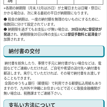
3月
※各期の納期限（月末,12月は25日）が土曜日または日曜・祭日に
かかる場合は、次に来る最初の平日が納期限になります。
● 税金の納期は、一度の納付額を無理のないものにするために、
複数回に分けて設定されています。
● 納期限を過ぎてもお支払いが無い場合は、
20日以内に督促状が
発送
され、納期限後20日以降の支払いには
督促手数料と延滞金
が
加算されます。
納付書の交付
納付書を紛失したり、事情で手元に納付書がない場合などは、電
話などでご連絡いただければ、ご自宅や希望の送付先へ納付書を
郵送します。来庁していただければ、その場で納付書をお渡しす
ることもできます。
全国のゆうちょ銀行（郵便局）で利用できる郵便払込用紙もあり
ますので、九州外や沖縄にお住まいなどで近くに取扱金融機関が
無い場合は、税務課までご連絡下さい。
支払い方法について