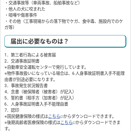
・交通事故等（車両事故、船舶事故など）
・他人の犬に咬まれた
・喧嘩や傷害事件
・その他（工事現場からの落下物でケガ、食中毒、施設内でのケ
ガ等）
届出に必要なものは？
1．第三者行為による被害届
2．交通事故証明書
※自動車安全運転センターで発行しています。
※物件事故扱いになっている場合は、6.人身事故証明書入手不能理
由書が別途必要になります。
3．事故発生状況報告書
4．念書（被保険者（被害者）が記入）
5．誓約書（相手方（加害者）が記入）
6．人身事故証明書入手不能理由書
7．認印
※国民健康保険の様式は
こちら
からダウンロードできます。
※後期高齢者医療保険の様式は
こちら
からダウンロードできま
す。