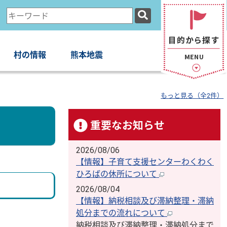
検
索
キ
ー
村の情報
熊本地震
ワ
ー
ド
もっと見る（全2件）
重要なお知らせ
2026/08/06
【情報】子育て支援センターわくわく
ひろばの休所について
2026/08/04
【情報】納税相談及び滞納整理・滞納
処分までの流れについて
納税相談及び滞納整理・滞納処分まで