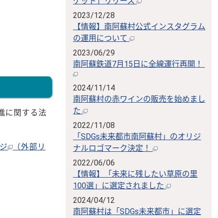
ケット」リリース
2023/12/28
【情報】南阿蘇村公式インスタグラム
の運用について
2023/06/29
南阿蘇鉄道7月15日に全線運行再開！
2024/11/14
南阿蘇村の赤ワインの販売を始めまし
た
進に関する法
2022/11/08
「SDGs未来都市南阿蘇村」のオリジ
ージ
（外部リ
ナルロゴマーク決定！
2022/06/06
【情報】「未来に残したい草原の里
100選」に選定されました
2024/04/12
南阿蘇村は「SDGs未来都市」に選定