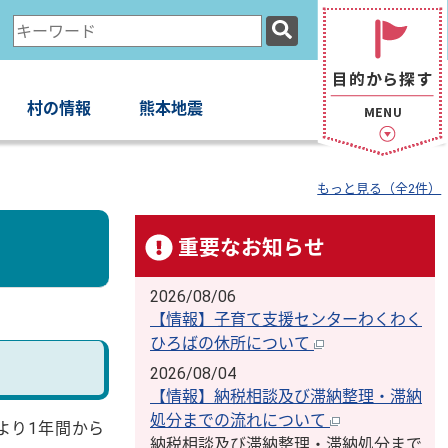
検
索
キ
ー
村の情報
熊本地震
ワ
ー
ド
もっと見る（全2件）
重要なお知らせ
2026/08/06
【情報】子育て支援センターわくわく
ひろばの休所について
2026/08/04
【情報】納税相談及び滞納整理・滞納
処分までの流れについて
より1年間から
納税相談及び滞納整理・滞納処分まで