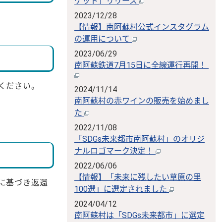
ケット」リリース
2023/12/28
。
【情報】南阿蘇村公式インスタグラム
の運用について
2023/06/29
南阿蘇鉄道7月15日に全線運行再開！
ください。
2024/11/14
南阿蘇村の赤ワインの販売を始めまし
た
2022/11/08
「SDGs未来都市南阿蘇村」のオリジ
ナルロゴマーク決定！
2022/06/06
【情報】「未来に残したい草原の里
に基づき返還
100選」に選定されました
2024/04/12
南阿蘇村は「SDGs未来都市」に選定