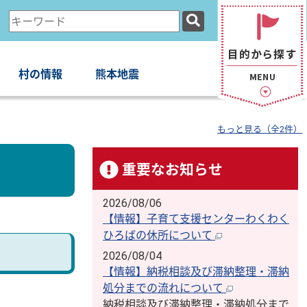
検
索
キ
ー
村の情報
熊本地震
ワ
ー
ド
もっと見る（全2件）
重要なお知らせ
2026/08/06
【情報】子育て支援センターわくわく
ひろばの休所について
2026/08/04
【情報】納税相談及び滞納整理・滞納
処分までの流れについて
納税相談及び滞納整理・滞納処分まで