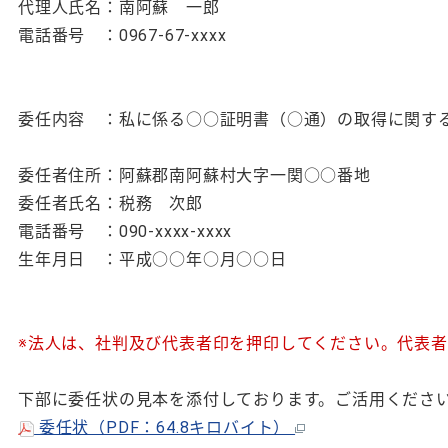
代理人氏名：南阿蘇 一郎
電話番号 ：0967-67-xxxx
委任内容 ：私に係る○○証明書（○通）の取得に関す
令和○○
委任者住所：阿蘇郡南阿蘇村大字一関○○番地
委任者氏名：税務 次郎
電話番号 ：090-xxxx-xxxx
生年月日 ：平成○○年○月○○日
※法人は、社判及び代表者印を押印してください。代表
下部に委任状の見本を添付しております。ご活用くださ
委任状（PDF：64.8キロバイト）