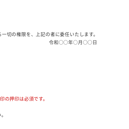
る一切の権限を、上記の者に委任いたします。
年○月○○日
者印の押印は必須です。
い。