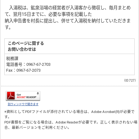
入湯税は、鉱泉浴場の経営者が入湯客から徴収し、毎月まとめ
て、翌月15日までに、必要な事項を記載した
納入申告書を村長に提出し、併せて入湯税を納付していただきま
す。
このページに関する
お問い合わせは
税務課
電話番号：0967-67-2703
Fax：0967-67-2073
（ID:727）
別ウィンドウで開きます
※資料としてPDFファイルが添付されている場合は、
Adobe Acrobat(R)
が必要で
す。
PDF書類をご覧になる場合は、
Adobe Reader
が必要です。正しく表示されない場
合、最新バージョンをご利用ください。