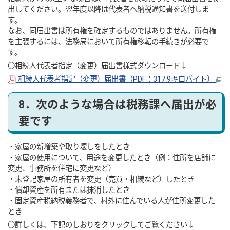
出してください。翌年度以降は代表者へ納税通知書を送付しま
す。
なお、同届出書は所有権を確定するものではありません。所有権
を主張するには、法務局において所有権移転の手続きが必要で
す。
〇相続人代表者指定（変更）届出書様式ダウンロード↓
相続人代表者指定（変更）届出書（PDF：317.9キロバイト）
8．次のような場合は税務課へ届出が必
要です
・家屋の新増築や取り壊しをしたとき
・家屋の使用について、用途を変更したとき（例：住所を店舗に
変更、事務所を住宅に変更など）
・未登記家屋の所有者を変更（売買・相続など）したとき
・償却資産を所有または抹消したとき
・固定資産税納税義務者で、村外に住んでいる人が住所変更した
とき
〇詳しくは、下記のしおりをクリックしてご覧ください↓