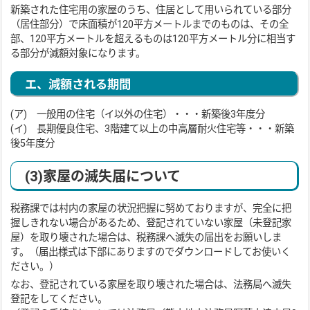
新築された住宅用の家屋のうち、住居として用いられている部分
（居住部分）で床面積が120平方メートルまでのものは、その全
部、120平方メートルを超えるものは120平方メートル分に相当す
る部分が減額対象になります。
エ、減額される期間
(ア) 一般用の住宅（イ以外の住宅）・・・新築後3年度分
(イ) 長期優良住宅、3階建て以上の中高層耐火住宅等・・・新築
後5年度分
(3)家屋の滅失届について
税務課では村内の家屋の状況把握に努めておりますが、完全に把
握しきれない場合があるため、登記されていない家屋（未登記家
屋）を取り壊された場合は、税務課へ滅失の届出をお願いしま
す。（届出様式は下部にありますのでダウンロードしてお使いく
ださい。）
なお、登記されている家屋を取り壊された場合は、法務局へ滅失
登記をしてください。