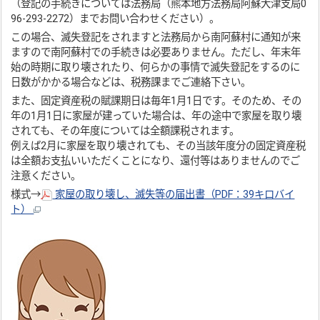
（登記の手続きについては法務局（熊本地方法務局阿蘇大津支局0
96-293-2272）までお問い合わせください）。
この場合、滅失登記をされますと法務局から南阿蘇村に通知が来
ますので南阿蘇村での手続きは必要ありません。ただし、年末年
始の時期に取り壊されたり、何らかの事情で滅失登記をするのに
日数がかかる場合などは、税務課までご連絡下さい。
また、固定資産税の賦課期日は毎年1月1日です。そのため、その
年の1月1日に家屋が建っていた場合は、年の途中で家屋を取り壊
されても、その年度については全額課税されます。
例えば2月に家屋を取り壊されても、その当該年度分の固定資産税
は全額お支払いいただくことになり、還付等はありませんのでご
注意ください。
様式→
家屋の取り壊し、滅失等の届出書（PDF：39キロバイ
ト）