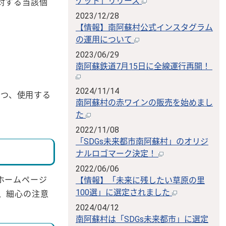
ケット」リリース
対する当該個
2023/12/28
【情報】南阿蘇村公式インスタグラム
の運用について
2023/06/29
南阿蘇鉄道7月15日に全線運行再開！
2024/11/14
かつ、使用する
南阿蘇村の赤ワインの販売を始めまし
た
き
2022/11/08
「SDGs未来都市南阿蘇村」のオリジ
ナルロゴマーク決定！
2022/06/06
ホームページ
【情報】「未来に残したい草原の里
100選」に選定されました
、細心の注意
2024/04/12
南阿蘇村は「SDGs未来都市」に選定