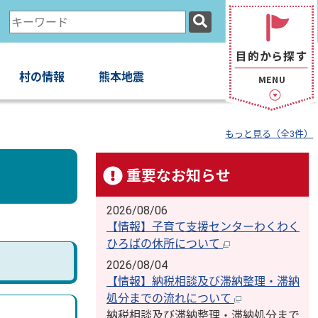
検
索
キ
ー
村の情報
熊本地震
ワ
ー
ド
もっと見る（全3件）
重要なお知らせ
2026/08/06
【情報】子育て支援センターわくわく
ひろばの休所について
2026/08/04
【情報】納税相談及び滞納整理・滞納
処分までの流れについて
納税相談及び滞納整理・滞納処分まで