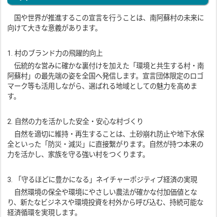
国や世界が推進するこの宣言を行うことは、南阿蘇村の未来に
向けて大きな意義があります。
1. 村のブランド力の飛躍的向上
伝統的な営みに確かな裏付けを加えた「環境と共生する村・南
阿蘇村」の最先端の姿を全国へ発信します。宣言団体限定のロゴ
マーク等も活用しながら、選ばれる地域としての魅力を高めま
す。
2. 自然の力を活かした安全・安心な村づくり
自然を適切に維持・再生することは、土砂崩れ防止や地下水保
全といった「防災・減災」に直接繋がります。自然が持つ本来の
力を活かし、家族を守る強い村をつくります。
3. 「守るほどに豊かになる」ネイチャーポジティブ経済の実現
自然環境の保全や環境にやさしい農法が確かな付加価値とな
り、新たなビジネスや環境投資を村外から呼び込む、持続可能な
経済循環を実現します。