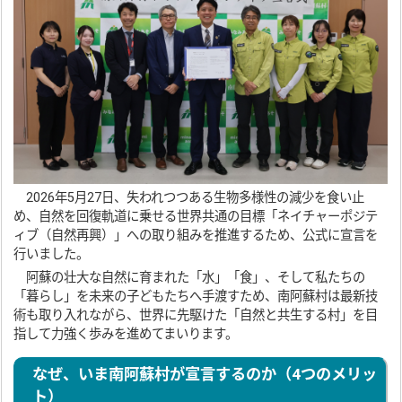
2026年5月27日、失われつつある生物多様性の減少を食い止
め、自然を回復軌道に乗せる世界共通の目標「ネイチャーポジテ
ィブ（自然再興）」への取り組みを推進するため、公式に宣言を
行いました。
阿蘇の壮大な自然に育まれた「水」「食」、そして私たちの
「暮らし」を未来の子どもたちへ手渡すため、南阿蘇村は最新技
術も取り入れながら、世界に先駆けた「自然と共生する村」を目
指して力強く歩みを進めてまいります。
なぜ、いま南阿蘇村が宣言するのか（4つのメリッ
ト）