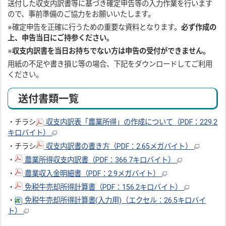
送付した収支内訳書等に基づき確定申告等の入力作業を行います
ので、事前準備のご協力をお願いいたします。
※確定申告を正確に行うための重要な資料となります。
必ず作成の
上、申告当日にご持参ください。
※
収支内訳書を当日お持ちでない方は申告の受付ができません。
用紙の不足や書き損じ等の場合、下記をダウンロードしてご利用
ください。
送付書類一覧
・チラシ
収支内訳表「農業所得」の作成について（PDF：229.2
キロバイト）
・チラシ
収支内訳書の書き方（PDF：2.65メガバイト）
・
農業所得収支内訳書（PDF：366.7キロバイト）
・
農業収入金明細書（PDF：2.9メガバイト）
・
免税牛売却所得計算書（PDF：156.2キロバイト）
・
免税牛売却所得計算書(入力用)（エクセル：26.5キロバイ
ト）