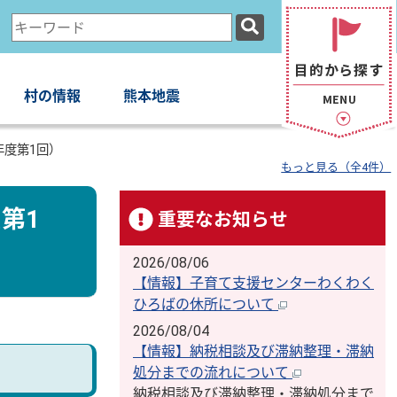
検
索
キ
ー
村の情報
熊本地震
ワ
ー
年度第1回）
ド
もっと見る（全4件）
第1
重要なお知らせ
2026/08/06
【情報】子育て支援センターわくわく
ひろばの休所について
2026/08/04
【情報】納税相談及び滞納整理・滞納
処分までの流れについて
納税相談及び滞納整理・滞納処分まで