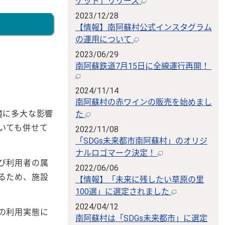
ケット」リリース
2023/12/28
【情報】南阿蘇村公式インスタグラム
の運用について
2023/06/29
南阿蘇鉄道7月15日に全線運行再開！
2024/11/14
南阿蘇村の赤ワインの販売を始めまし
境に多大な影響
た
いても併せて
2022/11/08
「SDGs未来都市南阿蘇村」のオリジ
ナルロゴマーク決定！
び利用者の属
2022/06/06
るため、施設
【情報】「未来に残したい草原の里
100選」に選定されました
2024/04/12
の利用実態に
南阿蘇村は「SDGs未来都市」に選定