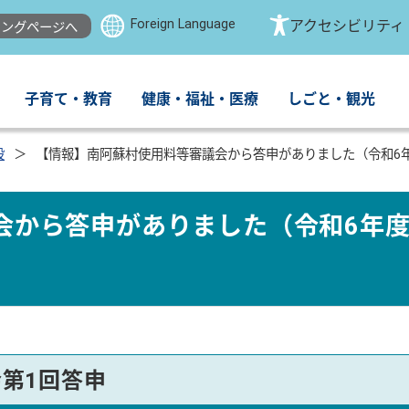
Foreign Language
アクセシビリティ
ングページへ
子育て・教育
健康・福祉・医療
しごと・観光
設
【情報】南阿蘇村使用料等審議会から答申がありました（令和6
会から答申がありました（令和6年度
第1回答申