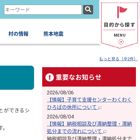
検
索
キ
ー
村の情報
熊本地震
ワ
ー
ド
もっと見る（全2件）
重要なお知らせ
2026/08/06
【情報】子育て支援センターわくわく
ひろばの休所について
とができるシ
2026/08/04
【情報】納税相談及び滞納整理・滞納
す。
処分までの流れについて
納税相談及び滞納整理・滞納処分まで