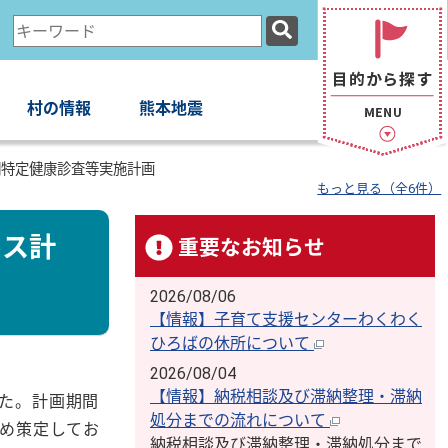
検
索
キ
ー
村の情報
熊本地震
ワ
ー
期特定健康診査等実施計画
ド
もっと見る（全6件）
ルス計
重要なお知らせ
2026/08/06
【情報】子育て支援センターわくわく
ひろばの休所について
2026/08/04
【情報】納税相談及び滞納整理・滞納
た。計画期間
処分までの流れについて
ため策定してお
納税相談及び滞納整理・滞納処分まで