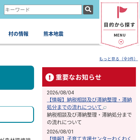
検
索
キ
ー
村の情報
熊本地震
ワ
ー
ド
もっと見る（全3件）
重要なお知らせ
2026/08/04
【情報】納税相談及び滞納整理・滞納
処分までの流れについて
納税相談及び滞納整理・滞納処分まで
の流れについて
2026/08/01
【情報】子育て支援センターわくわく