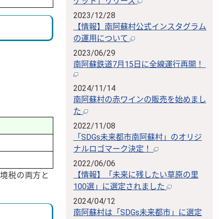
ケット」リリース
2023/12/28
【情報】南阿蘇村公式インスタグラム
の運用について
2023/06/29
南阿蘇鉄道7月15日に全線運行再開！
2024/11/14
南阿蘇村の赤ワインの販売を始めまし
た
2022/11/08
「SDGs未来都市南阿蘇村」のオリジ
ナルロゴマーク決定！
2022/06/06
【情報】「未来に残したい草原の里
環境税の両方と
100選」に選定されました
2024/04/12
南阿蘇村は「SDGs未来都市」に選定