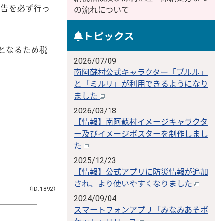
申告を必ず行っ
の流れについて
トピックス
となるため税
2026/07/09
南阿蘇村公式キャラクター「ブルル」
と「ミルリ」が利用できるようになり
ました
2026/03/18
【情報】南阿蘇村イメージキャラクタ
ー及びイメージポスターを制作しまし
た
2025/12/23
【情報】公式アプリに防災情報が追加
され、より使いやすくなりました
（ID:1892）
2024/09/04
スマートフォンアプリ「みなみあそポ