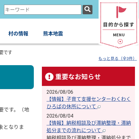
検
索
キ
ー
村の情報
熊本地震
ワ
ー
要です
ド
もっと見る（全3件）
重要なお知らせ
2026/08/06
【情報】子育て支援センターわくわく
ひろばの休所について
要です。（地
2026/08/04
【情報】納税相談及び滞納整理・滞納
象となりま
処分までの流れについて
納税相談及び滞納整理・滞納処分まで