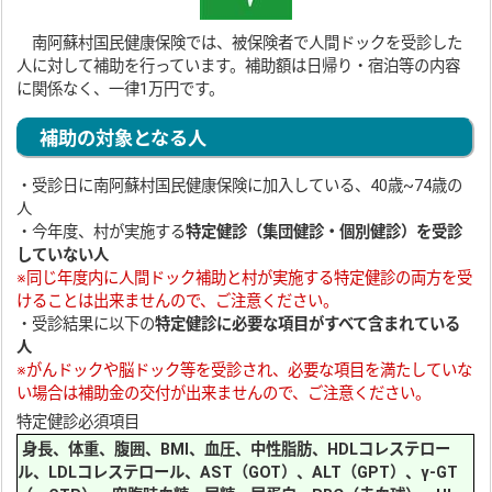
南阿蘇村国民健康保険では、被保険者で人間ドックを受診した
人に対して補助を行っています。補助額は日帰り・宿泊等の内容
に関係なく、一律1万円です。
補助の対象となる人
・受診日に南阿蘇村国民健康保険に加入している、40歳~74歳の
人
・今年度、村が実施する
特定健診（集団健診・個別健診）を受診
していない人
※同じ年度内に人間ドック補助と村が実施する特定健診の両方を受
けることは出来ませんので、ご注意ください。
・受診結果に以下の
特定健診に必要な項目がすべて含まれている
人
※がんドックや脳ドック等を受診され、必要な項目を満たしていな
い場合は補助金の交付が出来ませんので、ご注意ください。
特定健診必須項目
身長、体重、腹囲、BMI、血圧、中性脂肪、HDLコレステロー
ル、LDLコレステロール、AST（GOT）、ALT（GPT）、γ-GT