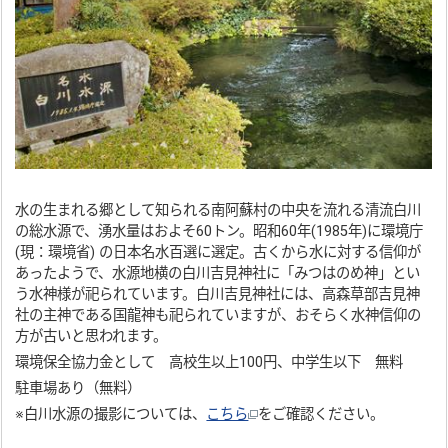
水の生まれる郷として知られる南阿蘇村の中央を流れる清流白川
の総水源で、湧水量はおよそ60トン。昭和60年(1985年)に環境庁
(現：環境省) の日本名水百選に選定。古くから水に対する信仰が
あったようで、水源地横の白川吉見神社に「みつはのめ神」とい
う水神様が祀られています。白川吉見神社には、高森草部吉見神
社の主神である国龍神も祀られていますが、おそらく水神信仰の
方が古いと思われます。
環境保全協力金として 高校生以上100円、中学生以下 無料
駐車場あり（無料）
※白川水源の撮影については、
こちら
をご確認ください。