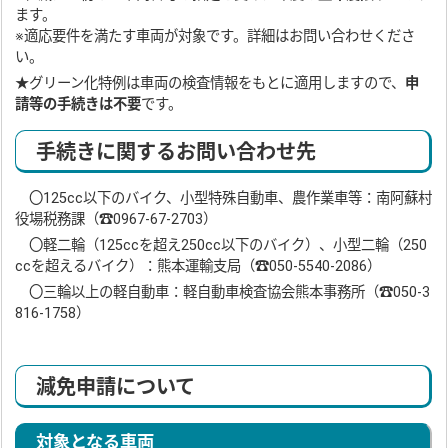
ます。
※適応要件を満たす車両が対象です。詳細はお問い合わせくださ
い。
★グリーン化特例は車両の検査情報をもとに適用しますので、
申
請等の手続きは不要
です。
手続きに関するお問い合わせ先
〇125cc以下のバイク、小型特殊自動車、農作業車等：南阿蘇村
役場税務課（☎0967-67-2703）
〇軽二輪（125ccを超え250cc以下のバイク）、小型二輪（250
ccを超えるバイク）：熊本運輸支局（☎050-5540-2086）
〇三輪以上の軽自動車：軽自動車検査協会熊本事務所（☎050-3
816-1758）
減免申請について
対象となる車両