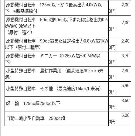
原動機付自転車 125cc以下かつ最高出力4.0kW以
2,00
下 ※新基準原付
0円
原動機付自転車 50cc超90cc以下または定格出力0.6
2,00
kW超0.8kW以下
0円
（原付二種乙）
原動機付自転車 90cc超または定格出力0.8kW超1kW
2,40
以下（原付二種甲）
0円
原動機付自転車 ミニカー（0.25kW超～0.6kW以
3,70
下）
0円
小型特殊自動車 農耕作業用 （最高速度30km/h未
2,40
満）
0円
5,90
小型特殊自動車 その他 （最高速度15km/h未満）
0円
3,60
軽二輪 125cc超250cc以下
0円
6,00
自動二輪小型自動車 250cc超
0円