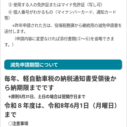
⑤ 使用する人の免許証またはマイナ免許証（写し可）
⑥ 個人番号がわかるもの（マイナンバーカード、通知カード
等）
※昨年申請された方は、役場税務課から継続用の減免申請書を
送付します。
（申請内容に変更なければ添付書類(②～⑥)を省略できま
す。）
減免申請期間について
毎年、軽自動車税の納税通知書受領後か
ら納期限までです
※原則5月31日、土日の場合は翌開庁日まで
令和８年度は、令和8年6月1日（月曜日）
まで
○注意事項