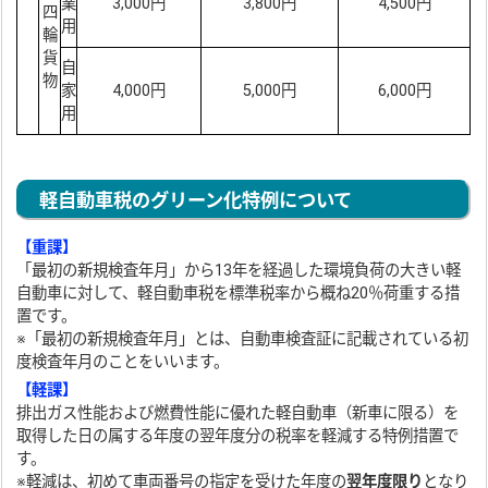
業
3,000円
3,800円
4,500円
四
用
輪
貨
自
物
家
4,000円
5,000円
6,000円
用
軽自動車税のグリーン化特例について
【重課】
「最初の新規検査年月」から13年を経過した環境負荷の大きい軽
自動車に対して、軽自動車税を標準税率から概ね20％荷重する措
置です。
※「最初の新規検査年月」とは、自動車検査証に記載されている初
度検査年月のことをいいます。
【軽課】
排出ガス性能および燃費性能に優れた軽自動車（新車に限る）を
取得した日の属する年度の翌年度分の税率を軽減する特例措置で
す。
※軽減は、初めて車両番号の指定を受けた年度の
翌年度限り
となり