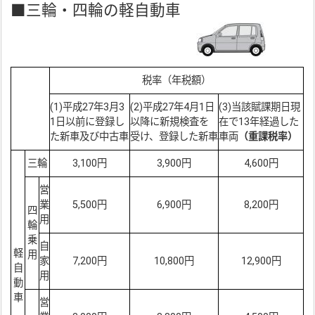
■三輪・四輪の軽自動車
税率（年税額）
(1)平成27年3月3
(2)平成27年4月1日
(3)当該賦課期日現
1日以前に登録し
以降に新規検査を
在で13年経過した
た新車及び中古車
受け、登録した新車
車両
（重課税率）
三輪
3,100円
3,900円
4,600円
営
業
5,500円
6,900円
8,200円
四
用
輪
乗
自
軽
用
家
7,200円
10,800円
12,900円
自
用
動
車
営