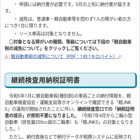
・ 申請には納付書が必要です。5月の上旬に納付書が届きま
す。
・ 減免は、普通車・軽自動車等を問わず1人の障がい者の方
につき1台に限ります。
・ リース車両は対象となりません。
〇
対象となる障がいの種類、等級については下段の「軽自動車
税の減免について」をクリックしご覧ください。
軽自動車税の減免について（PDF：143.1キロバイト）
継続検査用納税証明書
令和5年1月に軽自動車税(種別割)の車両ごとの納付情報を、軽
自動車検査協会・運輸支局等がオンラインで確認できる「軽JNK
S」の運用が開始されたことに伴い、
継続検査窓口での「納税証明
書の提示」が原則不要になりました。
（令和7年4月から二輪小型
自動車（排気量250cc超の二輪車）も「軽JNKS」の対象となりま
した。）
ただし、納付直後などで納付データが税務システムに反映され