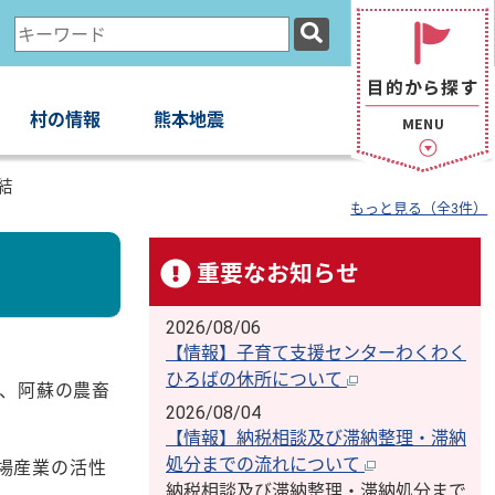
検
索
キ
ー
村の情報
熊本地震
ワ
ー
結
ド
もっと見る（全3件）
重要なお知らせ
2026/08/06
【情報】子育て支援センターわくわく
ひろばの休所について
で、阿蘇の農畜
2026/08/04
【情報】納税相談及び滞納整理・滞納
処分までの流れについて
場産業の活性
納税相談及び滞納整理・滞納処分まで