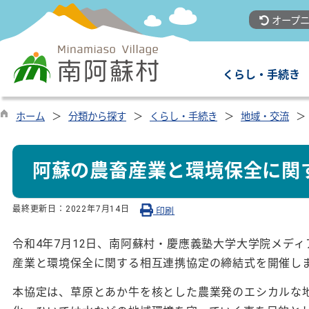
オープニ
くらし・手続き
ホーム
分類から探す
くらし・手続き
地域・交流
阿蘇の農畜産業と環境保全に関
最終更新日：
2022年7月14日
印刷
令和4年7月12日、南阿蘇村・慶應義塾大学大学院メデ
産業と環境保全に関する相互連携協定の締結式を開催し
本協定は、草原とあか牛を核とした農業発のエシカルな