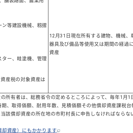
、舗装路面、農業用
ーン等建設機械、籾摺
12月31日現在所有する建物、機械、
器具及び備品等使用又は期間の経過
資産
スター、畦塗機、管理
定資産税の対象資産は
産の所有者は、総務省令の定めるところによって、毎年1月1
時期、取得価額、耐用年数、見積価額その他償却資産課税台
に当該償却資産の所在地の市町村長に申告しなければならな
償却資産）にもかかります