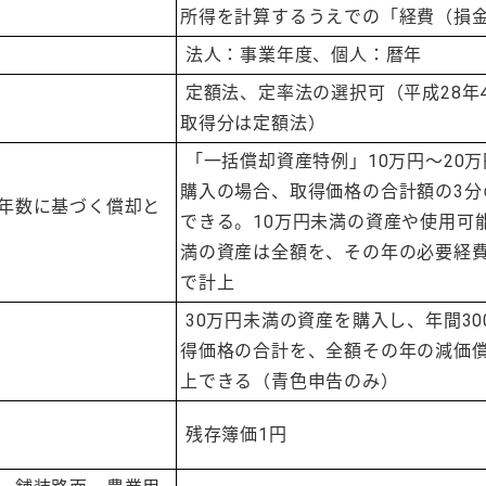
所得を計算するうえでの「経費（損
法人：事業年度、個人：暦年
定額法、定率法の選択可（平成28年
取得分は定額法）
「一括償却資産特例」10万円～20
購入の場合、取得価格の合計額の3分
年数に基づく償却と
できる。10万円未満の資産や使用可
満の資産は全額を、その年の必要経
で計上
30万円未満の資産を購入し、年間30
得価格の合計を、全額その年の減価
上できる（青色申告のみ）
残存簿価1円