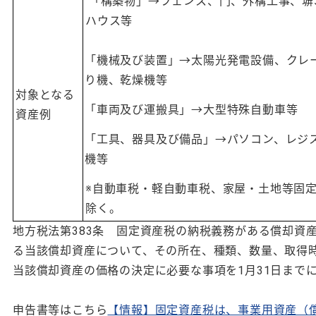
「構築物」→フェンス、門、外構工事、塀
ハウス等
「機械及び装置」→太陽光発電設備、クレ
り機、乾燥機等
対象となる
「車両及び運搬具」→大型特殊自動車等
資産例
「工具、器具及び備品」→パソコン、レジ
機等
※自動車税・軽自動車税、家屋・土地等固
除く。
地方税法第383条 固定資産税の納税義務がある償却資
る当該償却資産について、その所在、種類、数量、取得
当該償却資産の価格の決定に必要な事項を1月31日まで
申告書等はこちら
【情報】固定資産税は、事業用資産（