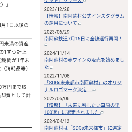
ケット」リリース
金）」
2023/12/28
【情報】南阿蘇村公式インスタグラム
の運用について
4月1日以後の
2023/06/29
南阿蘇鉄道7月15日に全線運行再開！
万円未満の資産
の1ずつ計上
2024/11/14
南阿蘇村の赤ワインの販売を始めまし
能期間が1年未
た
費（消耗品等）
2022/11/08
「SDGs未来都市南阿蘇村」のオリジ
0万円まで取
ナルロゴマーク決定！
償却費として計
2022/06/06
【情報】「未来に残したい草原の里
100選」に選定されました
2024/04/12
南阿蘇村は「SDGs未来都市」に選定