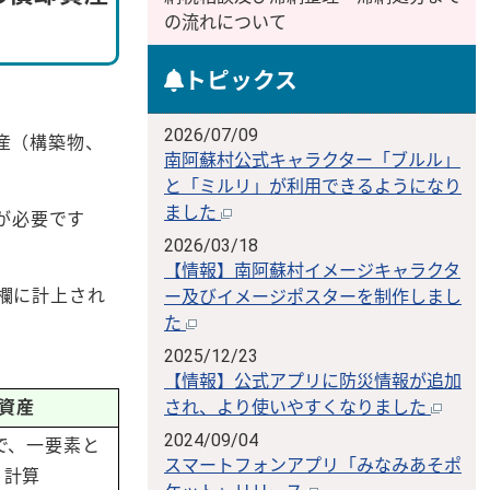
の流れについて
トピックス
2026/07/09
産（構築物、
南阿蘇村公式キャラクター「ブルル」
と「ミルリ」が利用できるようになり
ました
が必要です
2026/03/18
【情報】南阿蘇村イメージキャラクタ
欄に計上され
ー及びイメージポスターを制作しまし
た
2025/12/23
【情報】公式アプリに防災情報が追加
資産
され、より使いやすくなりました
2024/09/04
で、一要素と
スマートフォンアプリ「みなみあそポ
う計算