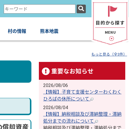
検
索
キ
ー
村の情報
熊本地震
ワ
ー
ド
もっと見る（全3件）
重要なお知らせ
2026/08/06
【情報】子育て支援センターわくわく
ひろばの休所について
2026/08/04
【情報】納税相談及び滞納整理・滞納
処分までの流れについて
の償却資産
納税相談及び滞納整理・滞納処分まで