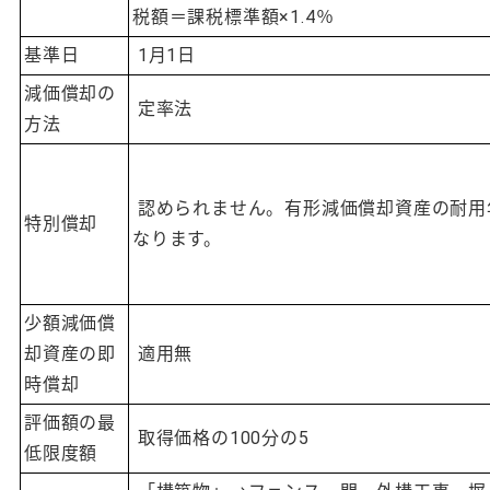
税額＝課税標準額×1.4％
基準日
1月1日
減価償却の
定率法
方法
認められません。有形減価償却資産の耐用
特別償却
なります。
少額減価償
却資産の即
適用無
時償却
評価額の最
取得価格の100分の5
低限度額