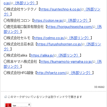
o.jp/
（外部リンク）
】
〇株式会社サンテクノ【
https://suntechno-k.co.jp/
（外部リン
ク）
】
〇有限会社コロン【
https://colon.ne.jp/
（外部リンク）
】
〇鹿児島堀口製茶有限会社【
https://horiguchiseicha.com/
（外
部リンク）
】
〇株式会社セルモ【
https://celmo.co.jp/
（外部リンク）
】
〇株式会社古荘本店【
https://furushohonten.co.jp/
（外部リン
ク）
】
〇株式会社alika【
https://alika.jp/
（外部リンク）
】
〇熊本ヤマハ株式会社【
https://kumamoto-yamaha.co.jp/
（外
部リンク）
】
〇株式会社HFG越後【
http://hfgetz.com/
（外部リンク）
】
（ID:4666）
このマークがついているリンクは別ウインドウで開きます