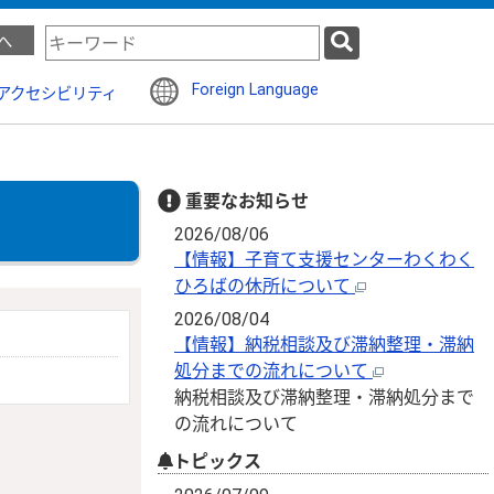
検
へ
索
キ
Foreign Language
アクセシビリティ
ー
ワ
ー
ド
重要なお知らせ
2026/08/06
【情報】子育て支援センターわくわく
ひろばの休所について
2026/08/04
【情報】納税相談及び滞納整理・滞納
処分までの流れについて
納税相談及び滞納整理・滞納処分まで
の流れについて
トピックス