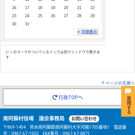
16
17
18
19
20
21
22
23
24
25
26
27
28
29
30
31
月間表示
このマークがついているリンクは別ウインドウで開きま
す
ページの先頭へ
行政TOPへ
南阿蘇村役場 議会事務局
お問い合わせ
〒869-1404 熊本県阿蘇郡南阿蘇村大字河陽1705番地1 電話番
号：0967-67-1553 FAX番号：0967-67-0871