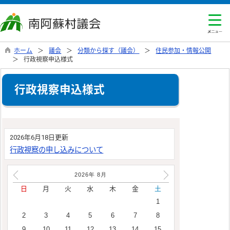
ホーム
議会
分類から探す（議会）
住民参加・情報公開
行政視察申込様式
行政視察申込様式
2026年6月18日更新
行政視察の申し込みについて
2026年
8
月
日
月
火
水
木
金
土
1
2
3
4
5
6
7
8
9
10
11
12
13
14
15