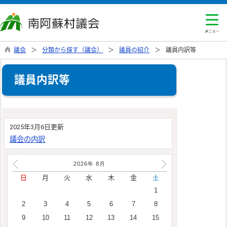
議会
分類から探す（議会）
議員の紹介
議員内訳等
議員内訳等
2025年3月6日更新
議会の内訳
2026年
8
月
日
月
火
水
木
金
土
1
2
3
4
5
6
7
8
9
10
11
12
13
14
15