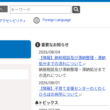
検
へ
索
キ
Foreign Language
アクセシビリティ
ー
ワ
ー
ド
重要なお知らせ
2026/08/04
【情報】納税相談及び滞納整理・滞納
処分までの流れについて
納税相談及び滞納整理・滞納処分まで
の流れについて
2026/08/01
【情報】子育て支援センターわくわく
ひろばの休所について
トピックス