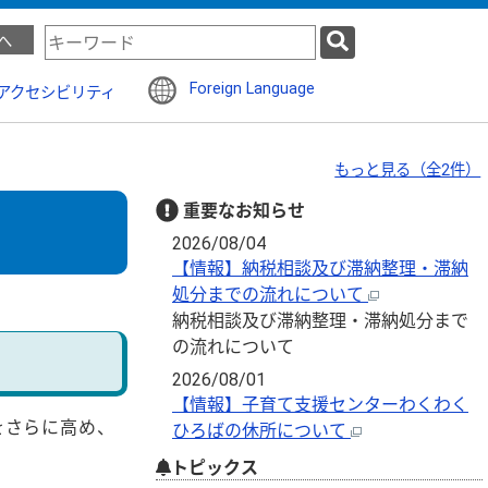
検
へ
索
キ
Foreign Language
アクセシビリティ
ー
ワ
ー
もっと見る（全2件）
ド
重要なお知らせ
2026/08/04
【情報】納税相談及び滞納整理・滞納
処分までの流れについて
納税相談及び滞納整理・滞納処分まで
の流れについて
2026/08/01
【情報】子育て支援センターわくわく
をさらに高め、
ひろばの休所について
トピックス