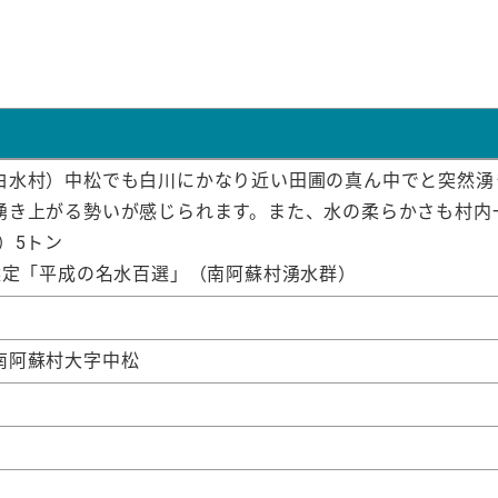
白水村）中松でも白川にかなり近い田圃の真ん中でと突然湧
湧き上がる勢いが感じられます。また、水の柔らかさも村内
）5トン
省選定「平成の名水百選」（南阿蘇村湧水群）
南阿蘇村大字中松