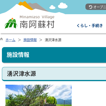
オープニ
くらし・手続き
ホーム
施設情報
湧沢津水源
施設情報
湧沢津水源