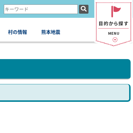
検
索
キ
ー
村の情報
熊本地震
ワ
ー
ド