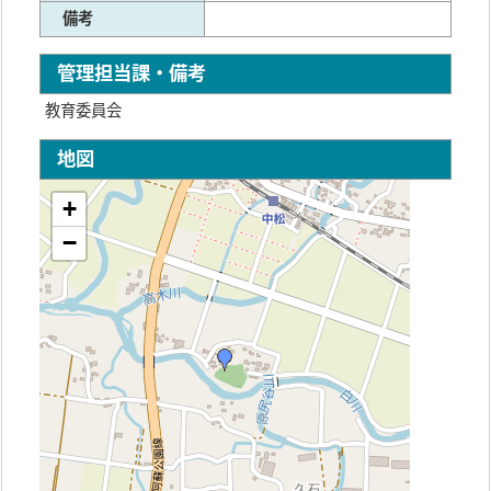
備考
管理担当課・備考
教育委員会
地図
+
−