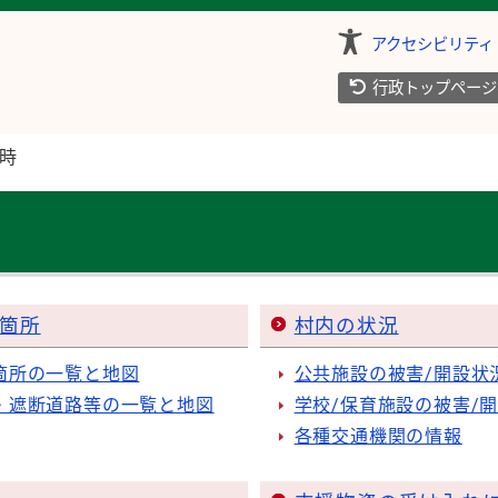
アクセシビリティ
行政トップページ
時
箇所
村内の状況
箇所の一覧と地図
公共施設の被害/開設状
・遮断道路等の一覧と地図
学校/保育施設の被害/
各種交通機関の情報