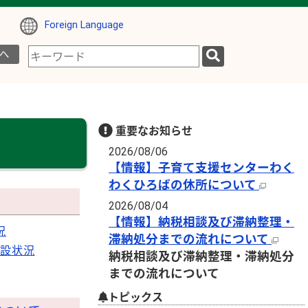
Foreign Language
検
へ
索
キ
ー
ワ
ー
重要なお知らせ
ド
2026/08/06
【情報】子育て支援センターわく
わくひろばの休所について
2026/08/04
【情報】納税相談及び滞納整理・
況
滞納処分までの流れについて
開設状況
納税相談及び滞納整理・滞納処分
までの流れについて
トピックス