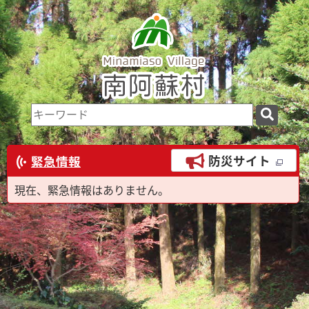
検
索
キ
防災サイト
緊急情報
ー
ワ
現在、緊急情報はありません。
ー
ド