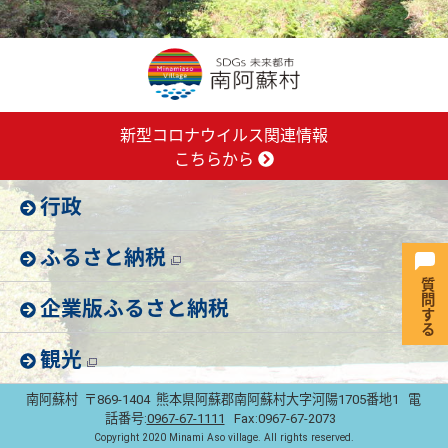
新型コロナウイルス関連情報
こちらから
行政
ふるさと納税
企業版ふるさと納税
観光
南阿蘇村 〒869-1404 熊本県阿蘇郡南阿蘇村大字河陽1705番地1 電
話番号:
0967-67-1111
Fax:0967-67-2073
Copyright 2020 Minami Aso village. All rights reserved.