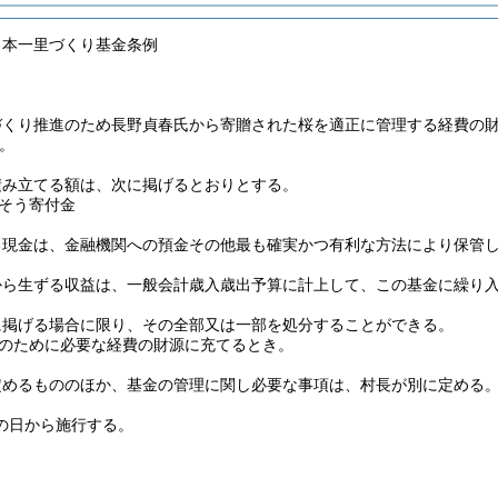
日本一里づくり基金条例
づくり推進のため長野貞春氏から寄贈された桜を適正に管理する経費の
。
積み立てる額は、次に掲げるとおりとする。
そう寄付金
る現金は、金融機関への預金その他最も確実かつ有利な方法により保管
から生ずる収益は、一般会計歳入歳出予算に計上して、この基金に繰り
に掲げる場合に限り、その全部又は一部を処分することができる。
のために必要な経費の財源に充てるとき。
定めるもののほか、基金の管理に関し必要な事項は、村長が別に定める
の日から施行する。