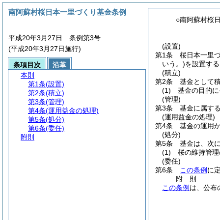
南阿蘇村桜日本一里づくり基金条例
○南阿蘇村桜
平成20年3月27日 条例第3号
(設置)
(平成20年3月27日施行)
第1条
桜日本一里
いう。)
を設置する
条項目次
沿革
(積立)
本則
第2条
基金として
第1条
(設置)
(1)
基金の目的に
第2条
(積立)
(管理)
第3条
(管理)
第3条
基金に属す
第4条
(運用益金の処理)
(運用益金の処理)
第5条
(処分)
第4条
基金の運用
第6条
(委任)
(処分)
附則
第5条
基金は、次
(1)
桜の維持管理
(委任)
第6条
この条例
に
附
則
この条例
は、公布